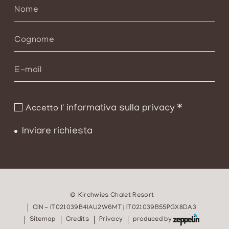
informativa sulla privacy
*
Accetto l'
Inviare richiesta
©
Kirchwies Chalet Resort
CIN - IT021039B4IAU2W6MT | IT021039B55PGX8DA3
Sitemap
Credits
Privacy
produced by