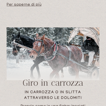
Per saperne di più
assapora già il piacere dell’attesa e, se nel
cuore hai desideri particolari, parlane con noi:
insieme trasformeremo i Tuoi sogni di
vacanza in realtà.
Giro in carrozza
IN CARROZZA O IN SLITTA
ATTRAVERSO LE DOLOMITI