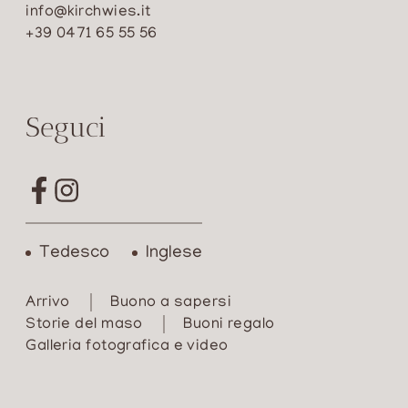
zum-langkofel-sassolungo-saslong-winter-
info@kirchwies.it
rodeln
+39 0471 65 55 56
Pubblicazione e trasparenza ai sensi della
Legge 4 agosto 2017, n. 124 e successive
modifiche e integrazioni.
Seguci
www.rna.gov.it/trasparenza/aiuti
Tedesco
Inglese
Arrivo
Buono a sapersi
Storie del maso
Buoni regalo
Galleria fotografica e video