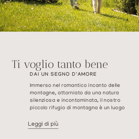
Ti voglio tanto bene
DAI UN SEGNO D'AMORE
Immerso nel romantico incanto delle
montagne, attorniato da una natura
silenziosa e incontaminata, il nostro
piccolo rifugio di montagna è un luogo
speciale pensato solo per voi. Qui
potrete celebrare il vostro amore,
Leggi di più
vivere una
luna di miele indimenticabile
nelle Dolomiti
o festeggiare un