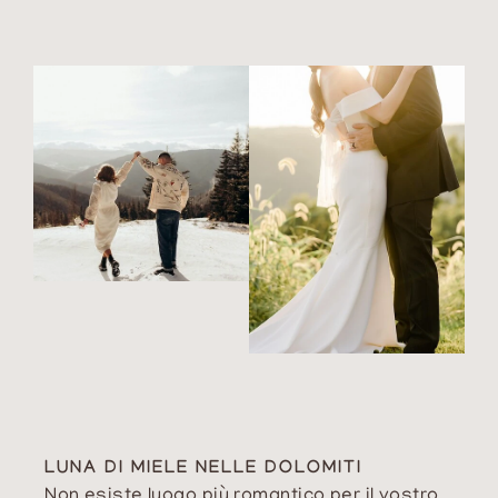
anniversario speciale. Ogni sguardo
sulle montagne, ogni risata condivisa,
ogni momento di quiete si trasforma in
un ricordo prezioso che resterà per
sempre nel cuore – il tutto nel comfort e
nella privacy del vostro rifugio
personale.
LUNA DI MIELE NELLE DOLOMITI
Non esiste luogo più romantico per il vostro