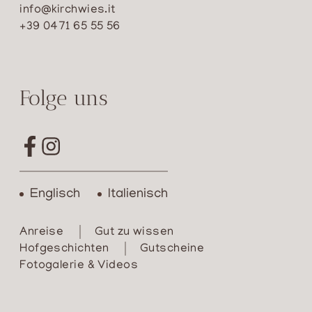
zum-langkofel-sassolungo-saslong-winter-
info@kirchwies.it
rodeln
+39 0471 65 55 56
Veröffentlichung und Transparenz gemäß
Gesetz vom 4. August 2017, 124 ff., in der
Folge uns
geltenden Fassung.
www.rna.gov.it/trasparenza/aiuti
Englisch
Italienisch
Anreise
Gut zu wissen
Hofgeschichten
Gutscheine
Fotogalerie & Videos