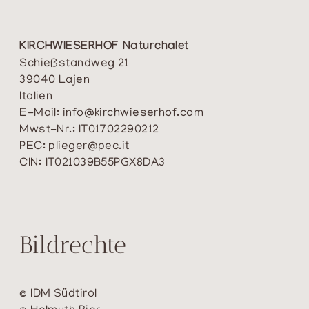
KIRCHWIESERHOF Naturchalet
Schießstandweg 21
39040 Lajen
Italien
E-Mail:
info@kirchwieserhof.com
Mwst-Nr.: IT01702290212
PEC:
plieger@pec.it
CIN:
IT021039B55PGX8DA3
Bildrechte
© IDM Südtirol