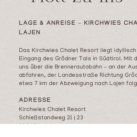
LAGE & ANREISE – KIRCHWIES CH
LAJEN
Das Kirchwies Chalet Resort liegt idyllisc
Eingang des Grödner Tals in Südtirol. Mit
uns über die Brennerautobahn – an der Au
abfahren, der Landesstraße Richtung Grö
etwa 7 km der Abzweigung nach Lajen folg
ADRESSE
Kirchwies Chalet Resort
Schießstandweg 21 | 23
39040 Lajen
Südtirol Bozen