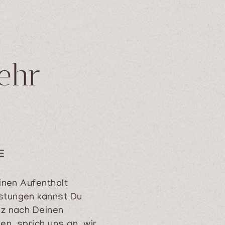
ehr
E
inen Aufenthalt
stungen kannst Du
z nach Deinen
n, sprich uns an, wir